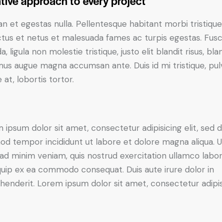
tive approach to every project
n et egestas nulla. Pellentesque habitant morbi tristiqu
tus et netus et malesuada fames ac turpis egestas. Fus
a, ligula non molestie tristique, justo elit blandit risus, bla
us augue magna accumsan ante. Duis id mi tristique, pul
 at, lobortis tortor.
 ipsum dolor sit amet, consectetur adipisicing elit, sed 
od tempor incididunt ut labore et dolore magna aliqua. U
ad minim veniam, quis nostrud exercitation ullamco labori
iquip ex ea commodo consequat. Duis aute irure dolor in
henderit. Lorem ipsum dolor sit amet, consectetur adipi