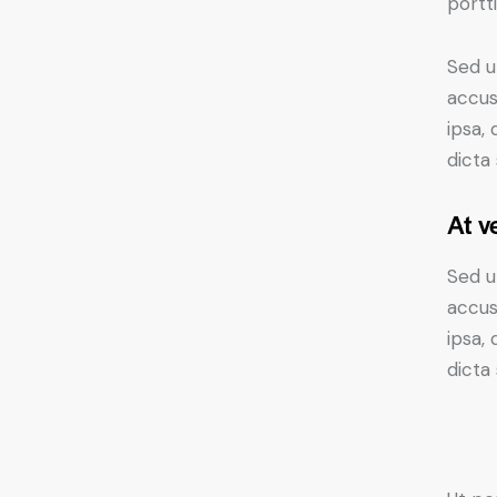
portt
Sed u
accus
ipsa,
dicta
At v
Sed u
accus
ipsa,
dicta 