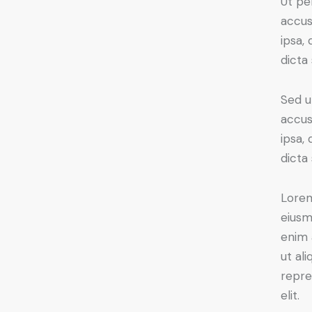
Ut pe
accus
ipsa,
dicta
Sed u
accus
ipsa,
dicta
Lorem
eiusm
enim 
ut al
repre
elit.