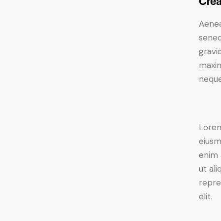
Crea
Aenea
senec
gravid
maxim
neque
Lorem
eiusm
enim 
ut al
repre
elit.