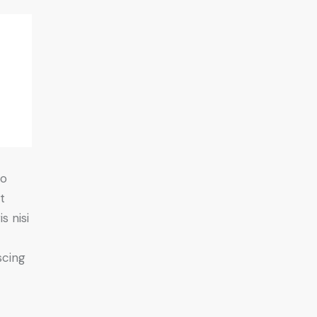
do
t
s nisi
scing