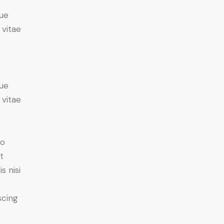
ue
 vitae
ue
 vitae
do
t
s nisi
scing