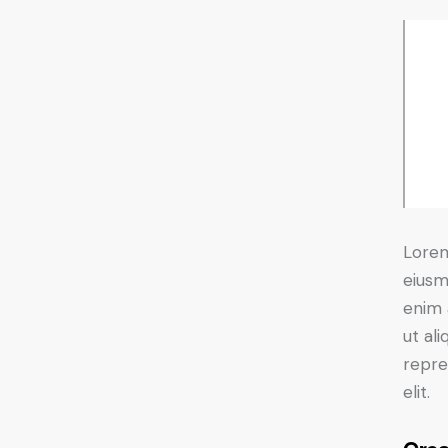
Lorem
eiusm
enim 
ut al
repre
elit.