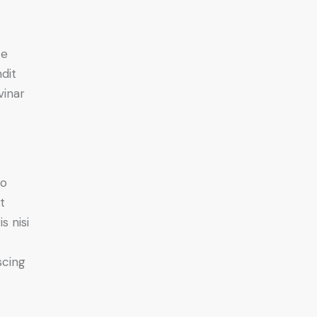
e
ce
ndit
vinar
do
t
s nisi
scing