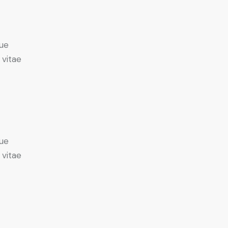
ue
 vitae
ue
 vitae