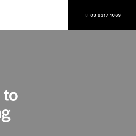
03 8317 1069
 to
ng