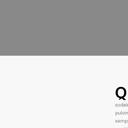
Q
sodal
pulvi
sempe