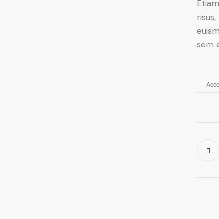
Etiam
risus
euism
sem e
Acco