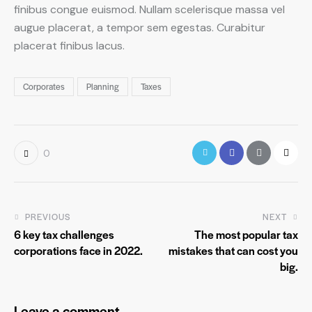
finibus congue euismod. Nullam scelerisque massa vel
augue placerat, a tempor sem egestas. Curabitur
placerat finibus lacus.
Corporates
Planning
Taxes
0
PREVIOUS
NEXT
6 key tax challenges
The most popular tax
corporations face in 2022.
mistakes that can cost you
big.
Leave a comment